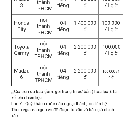
thành
3
tiếng
đ
/1 giờ
TP.HCM
nội
Honda
04
1.400.000
100.000
thành
City
tiếng
đ
/1 giờ
TP.HCM
nội
Toyota
04
2.200.000
100.000
thành
Camry
tiếng
đ
/1 giờ
TP.HCM
nội
Madza
04
2.200.000
100.000 /1
thành
6
tiếng
đ
giờ
TPHCM
Giá trên đã bao gồm: gói trang trí cơ bản ( hoa lụa ), tài
xế, phí nhiên liệu.
Lưu Ý : Quý khách rước dâu ngoại thành, xin liên hệ
Thuexegiaresaigon.vn để được tư vấn và báo giá chính
xác.