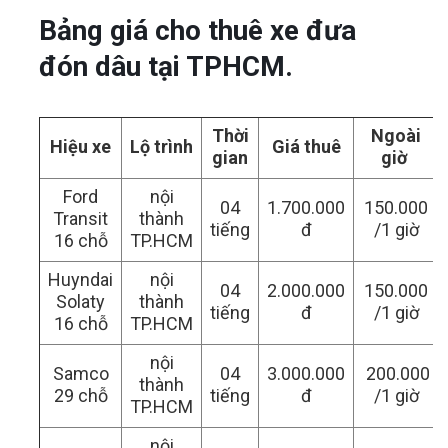
Bảng giá cho thuê xe đưa
đón dâu tại TPHCM.
Thời
Ngoài
Hiệu xe
Lộ trình
Giá thuê
gian
giờ
Ford
nội
04
1.700.000
150.000
Transit
thành
tiếng
đ
/1 giờ
16 chỗ
TP.HCM
Huyndai
nội
04
2.000.000
150.000
Solaty
thành
tiếng
đ
/1 giờ
16 chỗ
TP.HCM
nội
Samco
04
3.000.000
200.000
thành
29 chỗ
tiếng
đ
/1 giờ
TP.HCM
nội