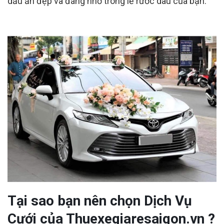
dấu ấn đẹp và đáng nhớ trong lễ rước dâu của bạn.
Tại sao bạn nên chọn Dịch Vụ
Cưới của Thuexegiaresaigon.vn ?