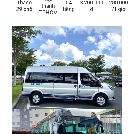
Thaco
04
3.200.000
200.000
thành
29 chỗ
tiếng
đ
/1 giờ
TPHCM