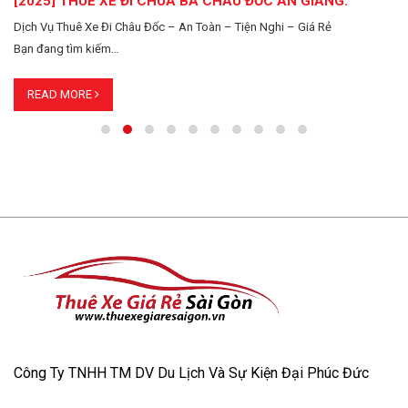
[2025] THUÊ XE ĐI CHÙA BÀ CHÂU ĐỐC AN GIANG.
Dịch Vụ Thuê Xe Đi Châu Đốc – An Toàn – Tiện Nghi – Giá Rẻ
Bạn đang tìm kiếm…
READ MORE
Công Ty TNHH TM DV Du Lịch Và Sự Kiện Đại Phúc Đức